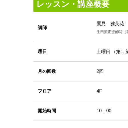
レッスン・講座概要
鷹見 雅芙
講師
生田流正派師範（
曜日
土曜日 （第1, 
月の回数
2回
フロア
4F
開始時間
10：00