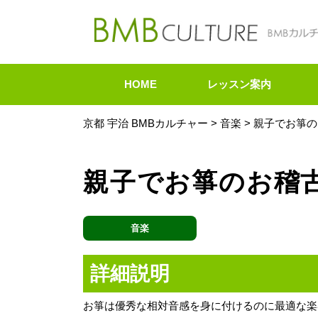
HOME
レッスン案内
京都 宇治 BMBカルチャー
>
音楽
>
親子でお箏の
親子でお箏のお稽
音楽
詳細説明
お箏は優秀な相対音感を身に付けるのに最適な楽